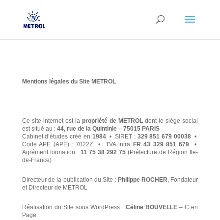
Mentions légales du Site METROL
Ce site internet est la
propriété de METROL
dont le siège social
est situé au :
44, rue de la Quintinie – 75015 PARIS
Cabinet d’études créé en
1984
• SIRET :
329 851 679 00038
•
Code APE (APE) : 7022Z • TVA intra
FR 43 329 851 679
•
Agrément formation :
11 75 38 292 75
(Préfecture de Région Ile-
de-France)
Directeur de la publication du Site :
Philippe ROCHER
, Fondateur
et Directeur de METROL
Réalisation du Site sous WordPress :
Céline BOUVELLE
– C en
Page